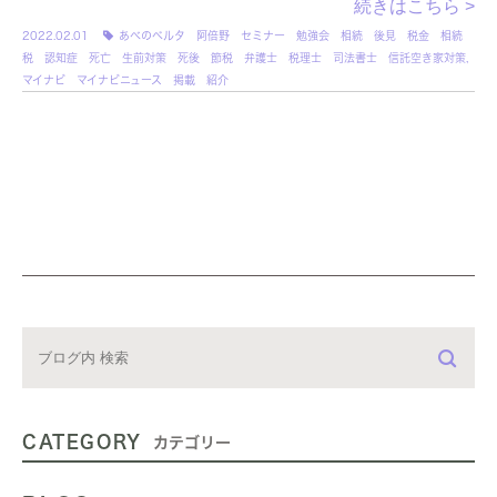
続きはこちら >
2022.02.01
あべのベルタ 阿倍野 セミナー 勉強会 相続 後見 税金 相続
税 認知症 死亡 生前対策 死後 節税 弁護士 税理士 司法書士 信託空き家対策
,
マイナビ マイナビニュース 掲載 紹介
CATEGORY
カテゴリー