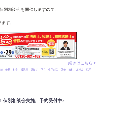
は個別相談会を開催しますので、
ります。
続きはこちら >
相続 後見 税金 相続税 認知症 死亡 生前対策 死後 節税 弁護士 税理
日間！個別相談会実施。予約受付中♪