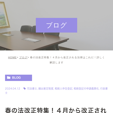
ブログ
HOME
ブログ
春の法改正特集！４月から改正される法律はこれだ！詳しく
解説します
BLOG
2024.04.12
司法書士
,
嫡出推定制度
,
相続人申告登記
,
相続登記の申請義務化
,
行政書
士
春の法改正特集！４月から改正され