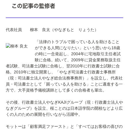
この記事の監修者
代表社員
柳本 良太
（やなぎもと りょうた）
「法律のトラブルで困っている人を助けること
ができる人間になりたい」という思いから18歳
の時に一念発起し、2004年に宅地取引主任者試
験に合格。続いて、2009年に貸金業務取扱主任
者試験、司法書士試験に合格し、翌2010年に行政書士試験に合
格。2010年に独立開業し、「やなぎ司法書士行政書士事務所
（現：司法書士法人やなぎ総合法務事務所）」を設立し、代表社
員・司法書士として「困っている人を助ける」ことに邁進する一
方で、大手資格予備校講師として多くの合格者も輩出。
その後、行政書士法人やなぎKAJIグループ（現：行政書士法人や
なぎグループ）を設立、桜ことのは日本語学院の開校などより広
くの人のための展開を行いながら活躍中。
モットーは「顧客満足ファースト」と「すべてはお客様の喜びの