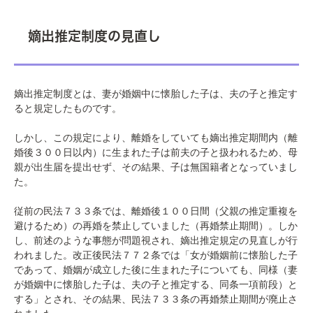
嫡出推定制度の見直し
嫡出推定制度とは、妻が婚姻中に懐胎した子は、夫の子と推定す
ると規定したものです。
しかし、この規定により、離婚をしていても嫡出推定期間内（離
婚後３００日以内）に生まれた子は前夫の子と扱われるため、母
親が出生届を提出せず、その結果、子は無国籍者となっていまし
た。
従前の民法７３３条では、離婚後１００日間（父親の推定重複を
避けるため）の再婚を禁止していました（再婚禁止期間）。しか
し、前述のような事態が問題視され、嫡出推定規定の見直しが行
われました。改正後民法７７２条では「女が婚姻前に懐胎した子
であって、婚姻が成立した後に生まれた子についても、同様（妻
が婚姻中に懐胎した子は、夫の子と推定する、同条一項前段）と
する」とされ、その結果、民法７３３条の再婚禁止期間が廃止さ