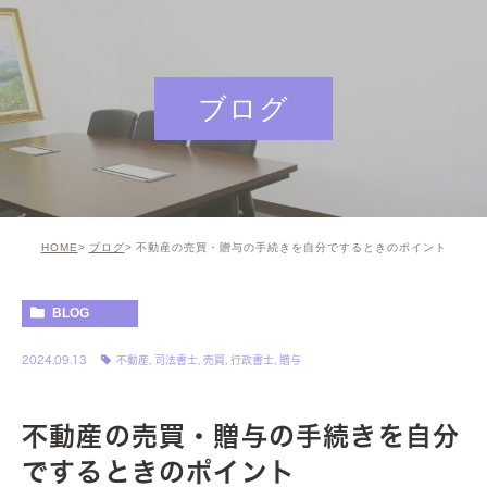
ブログ
HOME
ブログ
不動産の売買・贈与の手続きを自分でするときのポイント
BLOG
2024.09.13
不動産
,
司法書士
,
売買
,
行政書士
,
贈与
不動産の売買・贈与の手続きを自分
でするときのポイント