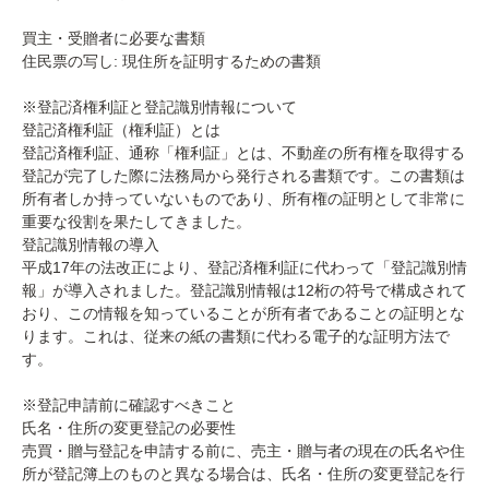
買主・受贈者に必要な書類
住民票の写し: 現住所を証明するための書類
※登記済権利証と登記識別情報について
登記済権利証（権利証）とは
登記済権利証、通称「権利証」とは、不動産の所有権を取得する
登記が完了した際に法務局から発行される書類です。この書類は
所有者しか持っていないものであり、所有権の証明として非常に
重要な役割を果たしてきました。
登記識別情報の導入
平成17年の法改正により、登記済権利証に代わって「登記識別情
報」が導入されました。登記識別情報は12桁の符号で構成されて
おり、この情報を知っていることが所有者であることの証明とな
ります。これは、従来の紙の書類に代わる電子的な証明方法で
す。
※登記申請前に確認すべきこと
氏名・住所の変更登記の必要性
売買・贈与登記を申請する前に、売主・贈与者の現在の氏名や住
所が登記簿上のものと異なる場合は、氏名・住所の変更登記を行