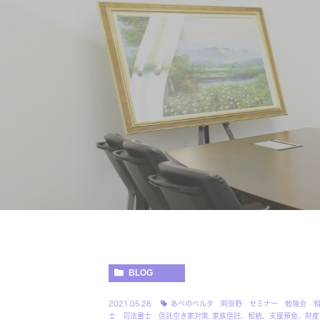
BLOG
2021.05.28
あべのベルタ 阿倍野 セミナー 勉強会 
士 司法書士 信託空き家対策
,
家族信託、相続、支援預金、財産