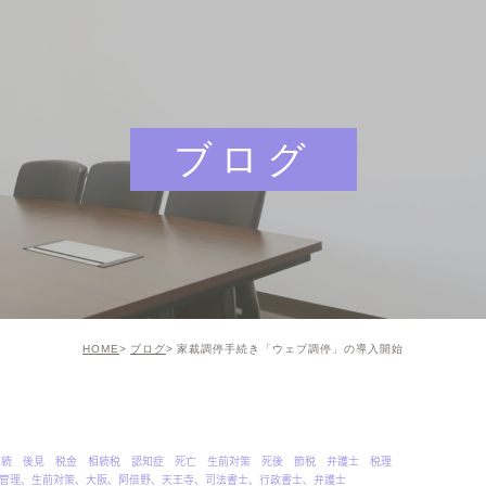
ブログ
HOME
ブログ
家裁調停手続き「ウェブ調停」の導入開始
相続 後見 税金 相続税 認知症 死亡 生前対策 死後 節税 弁護士 税理
管理、生前対策、大阪、阿倍野、天王寺、司法書士、行政書士、弁護士