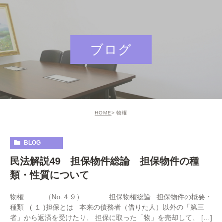
ブログ
HOME
物権
BLOG
民法解説49 担保物件総論 担保物件の種
類・性質について
物権 （No.４９） 担保物権総論 担保物件の概要・
種類 ( １ )担保とは 本来の債務者（借りた人）以外の「第三
者」から返済を受けたり、 担保に取った「物」を売却して、 […]