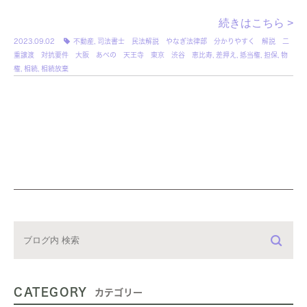
続きはこちら >
2023.09.02
不動産
,
司法書士 民法解説 やなぎ法律部 分かりやすく 解説 二
重譲渡 対抗要件 大阪 あべの 天王寺 東京 渋谷 恵比寿
,
差押え
,
抵当権
,
担保
,
物
権
,
相続
,
相続放棄
CATEGORY
カテゴリー