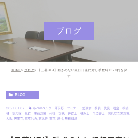
ブログ
HOME
ブログ
【三菱UFJ】動きのない銀行口座に対し手数料1320円を課
す
BLOG
2021.01.07
あべのベルタ 阿倍野 セミナー 勉強会 相続 後見 税金 相続
税 認知症 死亡 生前対策 死後 節税 弁護士 税理士 司法書士 信託空き家対策
,
大阪
,
天王寺
,
家族信託
,
恵比寿
,
東京
,
渋谷
,
無料相談