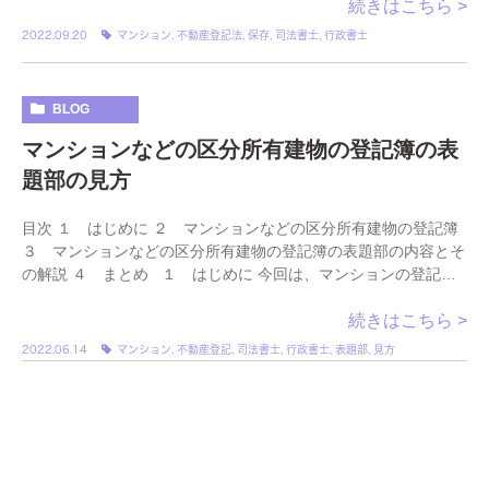
続きはこちら >
2022.09.20
マンション
,
不動産登記法
,
保存
,
司法書士
,
行政書士
BLOG
マンションなどの区分所有建物の登記簿の表
題部の見方
目次 １ はじめに ２ マンションなどの区分所有建物の登記簿
３ マンションなどの区分所有建物の登記簿の表題部の内容とそ
の解説 ４ まとめ １ はじめに 今回は、マンションの登記簿
の表題部の見方を解説させて […]
続きはこちら >
2022.06.14
マンション
,
不動産登記
,
司法書士
,
行政書士
,
表題部
,
見方