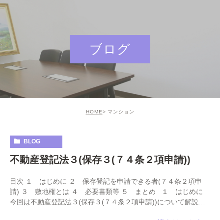
ブログ
HOME
マンション
BLOG
不動産登記法３(保存３(７４条２項申請))
目次 １ はじめに ２ 保存登記を申請できる者(７４条２項申
請) ３ 敷地権とは ４ 必要書類等 ５ まとめ １ はじめに
今回は不動産登記法３(保存３(７４条２項申請))について解説さ
せていただきたいと思 […]