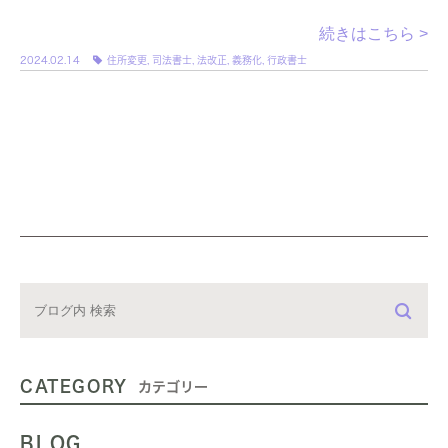
わった場合にする登記手続きについて説明していき […]
続きはこちら >
2024.02.14
住所変更
,
司法書士
,
法改正
,
義務化
,
行政書士
CATEGORY
カテゴリー
BLOG