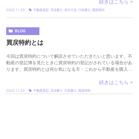
続きはこちら >
2022.11.29
不動産登記
,
司法書士
,
消す方法
,
行政書士
,
買戻特約
BLOG
買戻特約とは
今回は買戻特約について解説させていただきたいと思います。不
動産の登記簿を見たときに買戻特約の登記がされている場合があ
ります。買戻特約とは何か気になる方・これから不動産を購入さ
れる場合で買戻特約が契約書に盛り込まれる予定の […]
続きはこちら >
2022.11.22
不動産登記
,
司法書士
,
行政書士
,
買戻特約