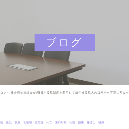
ブログ
ブログ
(社会福祉協議会)の職員が後見制度を悪用して成年被後見人の口座から不正に預金を
相続 後見 税金 相続税 認知症 死亡 生前対策 死後 節税 弁護士 税理