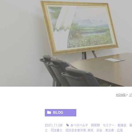
HOME
BLOG
2021.11.08
あべのベルタ 阿倍野 セミナー 勉強会 
士 司法書士 信託空き家対策
,
東京 渋谷 恵比寿 広尾