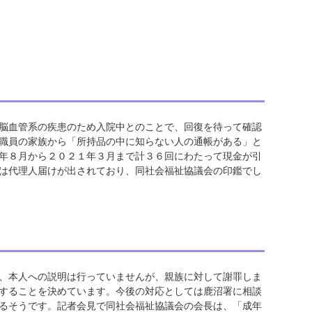
脳血管系の疾患のため入院中とのことで、回復を待って確認
職員の家族から「所持品の中に知らない人の通帳がある」と
年８月から２０２１年３月まで計３６回にわたって現金が引
は代理人届けが出されており、同社会福祉協議会の印鑑でし
、本人への説明は行っていませんが、親族に対して謝罪しま
することを決めています。今後の対応としては鹿沼署に相談
るそうです。記者会見で同社会福祉協議会の会長は、「成年