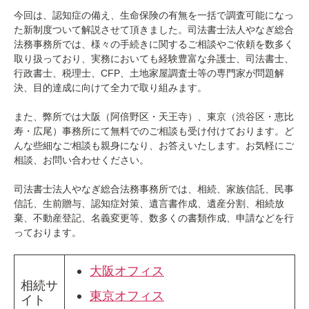
今回は、認知症の備え、生命保険の有無を一括で調査可能になっ
た新制度ついて解説させて頂きました。司法書士法人やなぎ総合
法務事務所では、様々の手続きに関するご相談やご依頼を数多く
取り扱っており、実務においても経験豊富な弁護士、司法書士、
行政書士、税理士、CFP、土地家屋調査士等の専門家が問題解
決、目的達成に向けて全力で取り組みます。
また、弊所では大阪（阿倍野区・天王寺）、東京（渋谷区・恵比
寿・広尾）事務所にて無料でのご相談も受け付けております。ど
んな些細なご相談も親身になり、お答えいたします。お気軽にご
相談、お問い合わせください。
司法書士法人やなぎ総合法務事務所では、相続、家族信託、民事
信託、生前贈与、認知症対策、遺言書作成、遺産分割、相続放
棄、不動産登記、名義変更等、数多くの書類作成、申請などを行
っております。
大阪オフィス
相続サ
東京オフィス
イト