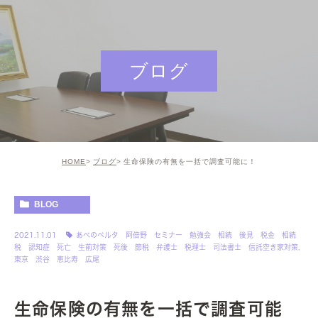
ブログ
HOME
ブログ
生命保険の有無を一括で調査可能に！
BLOG
2021.11.01
あべのベルタ 阿倍野 セミナー 勉強会 相続 後見 税金 相続
税 認知症 死亡 生前対策 死後 節税 弁護士 税理士 司法書士 信託空き家対策
,
東京 渋谷 恵比寿 広尾
生命保険の有無を一括で調査可能