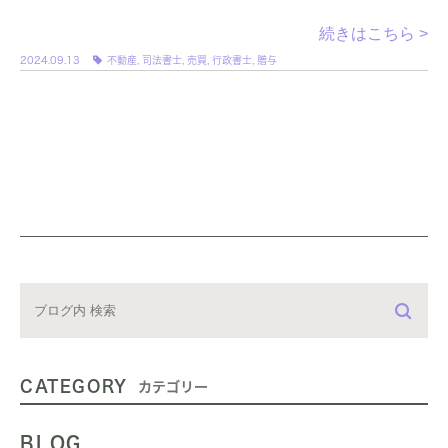
買・贈与の手続きは自分でできるものなのか？」、 […]
続きはこちら >
2024.09.13
不動産
,
司法書士
,
売買
,
行政書士
,
贈与
CATEGORY
カテゴリー
BLOG