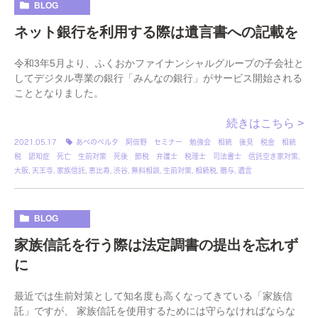
BLOG
ネット銀行を利用する際は遺言書への記載を
令和3年5月より、ふくおかファイナンシャルグループの子会社と
してデジタル専業の銀行「みんなの銀行」がサービス開始される
こととなりました。
続きはこちら >
2021.05.17
あべのベルタ 阿倍野 セミナー 勉強会 相続 後見 税金 相続
税 認知症 死亡 生前対策 死後 節税 弁護士 税理士 司法書士 信託空き家対策
,
大阪
,
天王寺
,
家族信託
,
恵比寿
,
渋谷
,
無料相談
,
生前対策
,
相続税
,
贈与
,
遺言
BLOG
家族信託を行う際は法定調書の提出を忘れず
に
最近では生前対策として知名度も高くなってきている「家族信
託」ですが、 家族信託を使用するためには守らなければならな