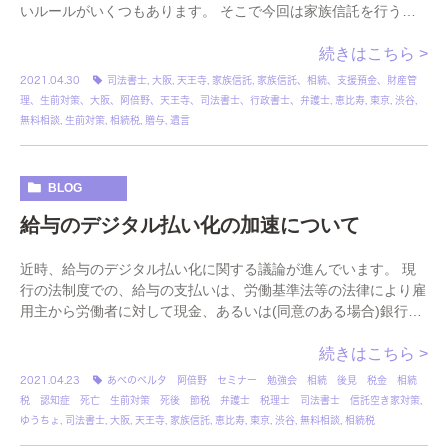
いルールがいくつもあります。 そこで今回は家族信託を行う際
に忘れがちな「法定調書」について簡単にご紹介させ […]
続きはこちら >
2021.04.30
司法書士
,
大阪
,
天王寺
,
家族信託
,
家族信託、相続、支援預金、財産管
理、生前対策、大阪、阿倍野、天王寺、司法書士、行政書士、弁護士
,
恵比寿
,
東京
,
渋谷
,
無料相談
,
生前対策
,
相続税
,
贈与
,
遺言
BLOG
給与のデジタル払い化の加速について
近時、給与のデジタル払い化に関する議論が進んでいます。 現
行の法制度での、給与の支払いは、労働基準法等の法律により雇
用主から労働者に対して現金、あるいは(同意のある場合)銀行振
込にて支払うものとされているため、雇用主が決 […]
続きはこちら >
2021.04.23
あべのベルタ 阿倍野 セミナー 勉強会 相続 後見 税金 相続
税 認知症 死亡 生前対策 死後 節税 弁護士 税理士 司法書士 信託空き家対策
,
ゆうちょ
,
司法書士
,
大阪
,
天王寺
,
家族信託
,
恵比寿
,
東京
,
渋谷
,
無料相談
,
相続税