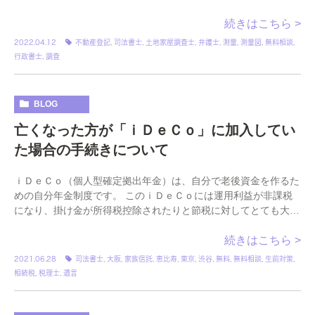
した結果を明らかにする法的 […]
続きはこちら >
2022.04.12
不動産登記
,
司法書士
,
土地家屋調査士
,
弁護士
,
測量
,
測量図
,
無料相談
,
行政書士
,
調査
BLOG
亡くなった方が「ｉＤｅＣｏ」に加入してい
た場合の手続きについて
ｉＤｅＣｏ（個人型確定拠出年金）は、自分で老後資金を作るた
めの自分年金制度です。 このｉＤｅＣｏには運用利益が非課税
になり、掛け金が所得税控除されたりと節税に対してとても大き
なメリットがあることから近年、利用される方の多 […]
続きはこちら >
2021.06.28
司法書士
,
大阪
,
家族信託
,
恵比寿
,
東京
,
渋谷
,
無料
,
無料相談
,
生前対策
,
相続税
,
税理士
,
遺言