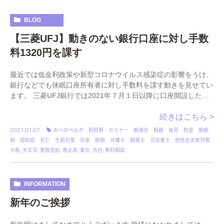
BLOG
【三菱UFJ】動きのない銀行口座に対し手数
料1320円を課す
最近では低金利政策や新型コロナウイルス感染症の影響をうけ、
銀行などでも休眠口座所有者に対し手数料を課す動きを見せてい
ます。 三菱UFJ銀行では2021年７月１日以降に口座開設した人
を対象に、その後２年以上利用がなければ、 […]
続きはこちら >
2021.01.07
あべのベルタ 阿倍野 セミナー 勉強会 相続 後見 税金 相続
税 認知症 死亡 生前対策 死後 節税 弁護士 税理士 司法書士 信託空き家対策
,
大阪
,
天王寺
,
家族信託
,
恵比寿
,
東京
,
渋谷
,
無料相談
INFORMATION
新年のご挨拶