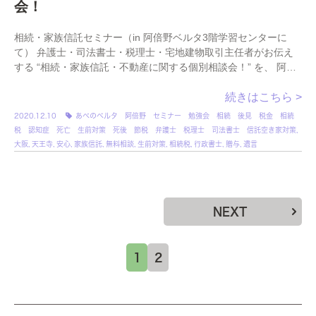
会！
相続・家族信託セミナー（in 阿倍野ベルタ3階学習センターに
て） 弁護士・司法書士・税理士・宅地建物取引主任者がお伝え
する “相続・家族信託・不動産に関する個別相談会！” を、 阿倍
野ベルタ3階学 […]
続きはこちら >
2020.12.10
あべのベルタ 阿倍野 セミナー 勉強会 相続 後見 税金 相続
税 認知症 死亡 生前対策 死後 節税 弁護士 税理士 司法書士 信託空き家対策
,
大阪
,
天王寺
,
安心
,
家族信託
,
無料相談
,
生前対策
,
相続税
,
行政書士
,
贈与
,
遺言
NEXT
1
2