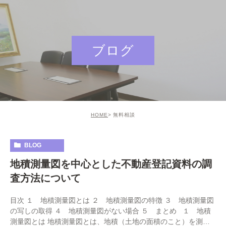
ブログ
HOME
無料相談
BLOG
地積測量図を中心とした不動産登記資料の調
査方法について
目次 １ 地積測量図とは ２ 地積測量図の特徴 ３ 地積測量図
の写しの取得 ４ 地積測量図がない場合 ５ まとめ １ 地積
測量図とは 地積測量図とは、地積（土地の面積のこと）を測量