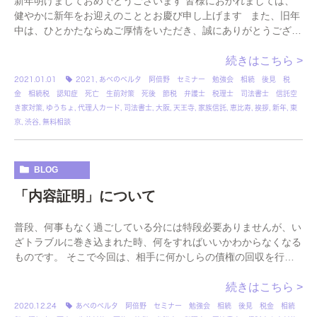
新年明けましておめでとうございます 皆様におかれましては、
健やかに新年をお迎えのこととお慶び申し上げます また、旧年
中は、ひとかたならぬご厚情をいただき、誠にありがとうござい
ます 本年も、社員一丸となり、サ […]
続きはこちら >
2021.01.01
2021
,
あべのベルタ 阿倍野 セミナー 勉強会 相続 後見 税
金 相続税 認知症 死亡 生前対策 死後 節税 弁護士 税理士 司法書士 信託空
き家対策
,
ゆうちょ
,
代理人カード
,
司法書士
,
大阪
,
天王寺
,
家族信託
,
恵比寿
,
挨拶
,
新年
,
東
京
,
渋谷
,
無料相談
BLOG
「内容証明」について
普段、何事もなく過ごしている分には特段必要ありませんが、い
ざトラブルに巻き込まれた時、何をすればいいかわからなくなる
ものです。 そこで今回は、相手に何かしらの債権の回収を行う
際に役立つ「内容証明」について、簡単にご紹介さ […]
続きはこちら >
2020.12.24
あべのベルタ 阿倍野 セミナー 勉強会 相続 後見 税金 相続