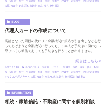
税 認知症 死亡 生前対策 死後 節税 弁護士 税理士 司法書士 信託空き家対策
,
大阪
,
天王寺
,
家族信託
,
恵比寿
,
東京
,
渋谷
,
無料相談
BLOG
代理人カードの作成について
高齢となった両親の代わりに金融機関に振込や引き出しなどを行
ってあげようと金融機関に行っても、ご本人が手続きに伺わない
限りいくら親族であっても手続きを行うことは出来ません。 そ
こで今回ご紹介させていただきたいのは、同じ通帳 […]
続きはこちら >
2020.12.18
あべのベルタ 阿倍野 セミナー 勉強会 相続 後見 税金 相続
税 認知症 死亡 生前対策 死後 節税 弁護士 税理士 司法書士 信託空き家対策
,
ゆうちょ
,
代理人カード
,
大阪
,
天王寺
,
恵比寿
,
東京
,
渋谷
,
無料相談
,
行政書士
INFORMATION
相続・家族信託・不動産に関する個別相談